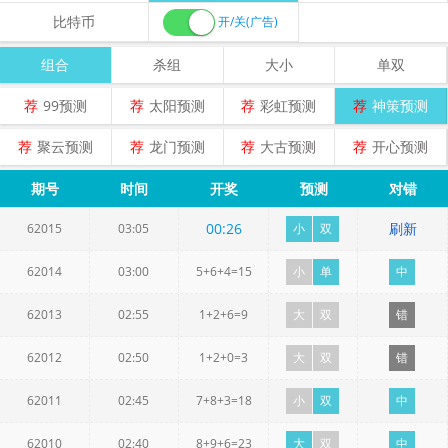
比特币
开/关(广告)
组合
杀组
大小
单双
荐
99预测
荐
太阳预测
荐
彩虹预测
荐
神策预测
荐
聚云预测
荐
龙门预测
荐
大古预测
荐
开心预测
期号
时间
开奖
预测
对错
00
:
25
刷新
62015
03:05
小
双
62014
03:00
5+6+4=15
小
单
中
62013
02:55
1+2+6=9
大
双
错
62012
02:50
1+2+0=3
大
双
错
62011
02:45
7+8+3=18
小
双
中
62010
02:40
8+9+6=23
大
双
中