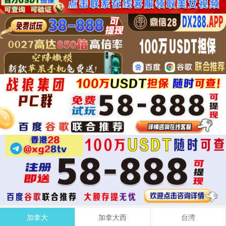
加拿大
加拿大西
台湾