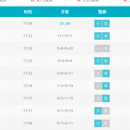
时间
开奖
预测
01
:
49
17:36
小
双
17:32
1+1+5=7
小
单
17:29
3+8+9=20
小
单
17:25
0+4+0=4
小
双
17:22
5+0+6=11
大
单
17:18
7+3+9=19
小
单
17:15
4+5+1=10
大
双
17:11
9+1+5=15
大
双
17:08
0+7+4=11
小
双