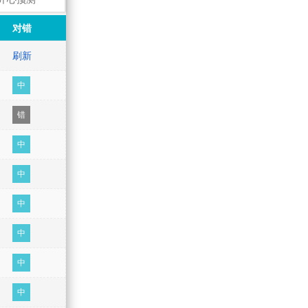
对错
刷新
中
错
中
中
中
中
中
中