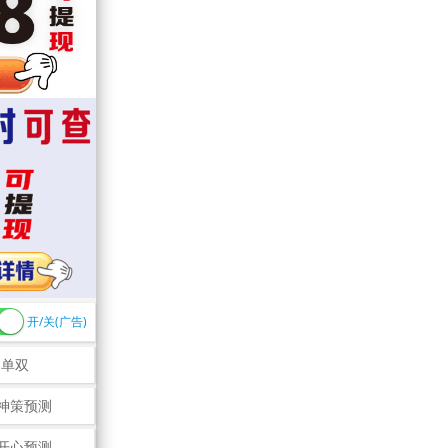
开/关(广告)
单双
神策预测
开心预测