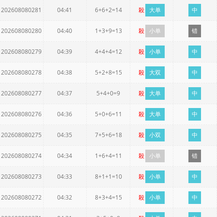
202608080281
04:41
6+6+2=14
殺
大单
中
202608080280
04:40
1+3+9=13
殺
小单
错
202608080279
04:39
4+4+4=12
殺
小单
中
202608080278
04:38
5+2+8=15
殺
大双
中
202608080277
04:37
5+4+0=9
殺
大单
中
202608080276
04:36
5+0+6=11
殺
大单
中
202608080275
04:35
7+5+6=18
殺
小双
中
202608080274
04:34
1+6+4=11
殺
小单
错
202608080273
04:33
8+1+1=10
殺
小单
中
202608080272
04:32
8+3+4=15
殺
小单
中