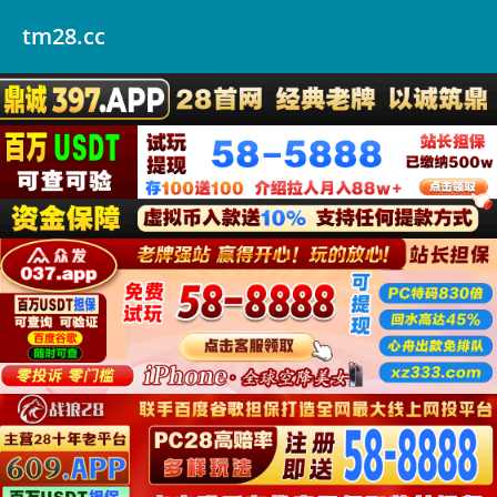
tm28.cc