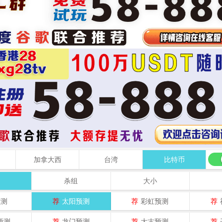
加拿大西
台湾
比特币
杀组
大小
预测
荐
太阳预测
荐
彩虹预测
荐
预测
荐
龙门预测
荐
大古预测
荐