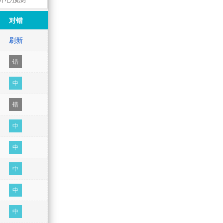
对错
刷新
错
中
错
中
中
中
中
中