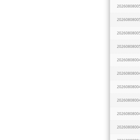
2026080800
2026080800
2026080800
2026080800
2026080800
2026080800
2026080800
2026080800
2026080800
2026080800