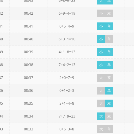
43
00:43
6+8+9=23
大
单
42
00:42
6+9+4=19
小
双
41
00:41
0+5+4=9
小
单
40
00:40
6+3+1=10
小
单
39
00:39
4+1+8=13
小
单
38
00:38
7+4+2=13
小
单
37
00:37
2+0+7=9
大
双
36
00:36
0+1+2=3
大
单
35
00:35
3+1+4=8
大
双
34
00:34
7+7+9=23
大
双
33
00:33
0+5+3=8
大
单