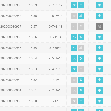
202608080959
15:59
2+7+8=17
大
单
中
202608080958
15:58
0+6+7=13
大
单
中
202608080957
15:57
9+7+2=18
小
单
错
202608080956
15:56
1+2+1=4
小
双
中
202608080955
15:55
3+5+0=8
小
单
中
202608080954
15:54
2+5+9=16
大
双
中
202608080953
15:53
7+4+7=18
大
单
中
202608080952
15:52
2+7+1=10
大
双
中
202608080951
15:51
7+2+4=13
大
单
中
202608080950
15:50
5+2+2=9
大
单
中