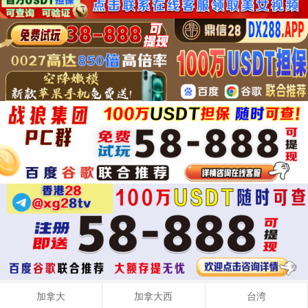
加拿大
加拿大西
台湾